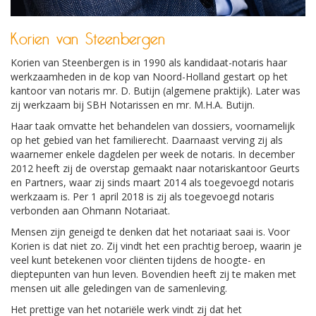
Korien van Steenbergen
Korien van Steenbergen is in 1990 als kandidaat-notaris haar
werkzaamheden in de kop van Noord-Holland gestart op het
kantoor van notaris mr. D. Butijn (algemene praktijk). Later was
zij werkzaam bij SBH Notarissen en mr. M.H.A. Butijn.
Haar taak omvatte het behandelen van dossiers, voornamelijk
op het gebied van het familierecht. Daarnaast verving zij als
waarnemer enkele dagdelen per week de notaris. In december
2012 heeft zij de overstap gemaakt naar notariskantoor Geurts
en Partners, waar zij sinds maart 2014 als toegevoegd notaris
werkzaam is. Per 1 april 2018 is zij als toegevoegd notaris
verbonden aan Ohmann Notariaat.
Mensen zijn geneigd te denken dat het notariaat saai is. Voor
Korien is dat niet zo. Zij vindt het een prachtig beroep, waarin je
veel kunt betekenen voor cliënten tijdens de hoogte- en
dieptepunten van hun leven. Bovendien heeft zij te maken met
mensen uit alle geledingen van de samenleving.
Het prettige van het notariële werk vindt zij dat het