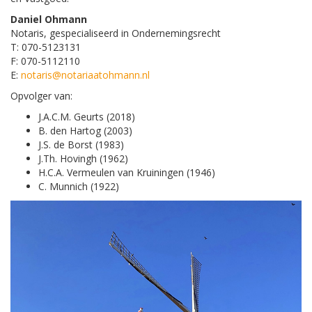
Daniel Ohmann
Notaris, gespecialiseerd in Ondernemingsrecht
T: 070-5123131
F: 070-5112110
E:
notaris@notariaatohmann.nl
Opvolger van:
J.A.C.M. Geurts (2018)
B. den Hartog (2003)
J.S. de Borst (1983)
J.Th. Hovingh (1962)
H.C.A. Vermeulen van Kruiningen (1946)
C. Munnich (1922)