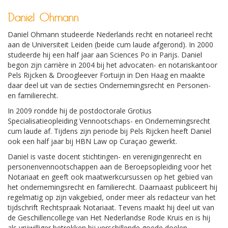
Daniel Ohmann
Daniel Ohmann studeerde Nederlands recht en notarieel recht
aan de Universiteit Leiden (beide cum laude afgerond). In 2000
studeerde hij een half jaar aan Sciences Po in Parijs. Daniel
begon zijn carrière in 2004 bij het advocaten- en notariskantoor
Pels Rijcken & Droogleever Fortuijn in Den Haag en maakte
daar deel uit van de secties Ondernemingsrecht en Personen-
en familierecht.
In 2009 rondde hij de postdoctorale Grotius
Specialisatieopleiding Vennootschaps- en Ondernemingsrecht
cum laude af. Tijdens zijn periode bij Pels Rijcken heeft Daniel
ook een half jaar bij HBN Law op Curaçao gewerkt.
Daniel is vaste docent stichtingen- en verenigingenrecht en
personenvennootschappen aan de Beroepsopleiding voor het
Notariaat en geeft ook maatwerkcursussen op het gebied van
het ondernemingsrecht en familierecht. Daarnaast publiceert hij
regelmatig op zijn vakgebied, onder meer als redacteur van het
tijdschrift Rechtspraak Notariaat. Tevens maakt hij deel uit van
de Geschillencollege van Het Nederlandse Rode Kruis en is hij
als vrijwilliger betrokken bij verschillende goede doelen.