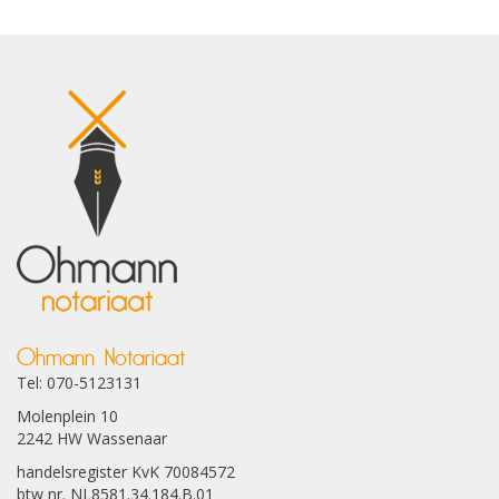
Ohmann Notariaat
Tel: 070-5123131
Molenplein 10
2242 HW Wassenaar
handelsregister KvK 70084572
btw nr. NL8581.34.184.B.01